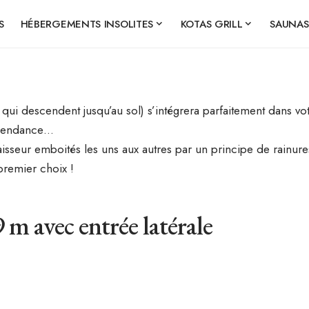
S
HÉBERGEMENTS INSOLITES
KOTAS GRILL
SAUNAS
 qui descendent jusqu’au sol) s’intégrera parfaitement dans vo
dépendance…
eur emboités les uns aux autres par un principe de rainures/l
premier choix !
 m avec entrée latérale