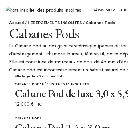
BAINS NORDIQUE
Accueil
/
HÉBERGEMENTS INSOLITES
/ Cabanes Pods
Cabanes Pods
La Cabane pod au design si caratéristique (pentes du toit
d’aménagement : chambre, bureau, télétravail, petite 
Elle est constituée de morceaux de bois de 46 mm d’épaiss
Cabane pod est incontestablement un habitat naturel de 
Affichage de 1–12 sur 18 résultats
CABANES PODS
HÉBERGEMENTS INSOLITES
Cabane Pod de luxe 3,0 x 5,9
12 000
€
TTC
CABANES PODS
Cabane Pod 2,4 x 3,0 m