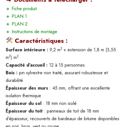
🔹
Fiche produit
🔹
PLAN 1
🔹
PLAN 2
🔹
Instructions de montage
Caractéristiques :
2
Surface intérieure :
9,2 m
+ extension de 1,8 m (3,55
2
2
m
) m
Capacité d’accueil :
12 à 15 personnes
Bois :
pin sylvestre non traité, assurant robustesse et
durabilité
Épaisseur des murs
: 45 mm, offrant une excellente
isolation thermique
Épaisseur du sol
: 18 mm non isolé
Épaisseur du t
oit
: panneaux de toit de 18 mm
d’épaisseur, recouverts de bardeaux de bitume disponibles
en noir, brun, vert ou rouge